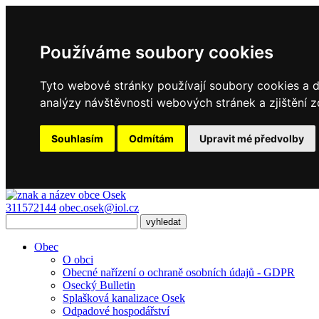
Používáme soubory cookies
Tyto webové stránky používají soubory cookies a da
analýzy návštěvnosti webových stránek a zjištění z
Souhlasím
Odmítám
Upravit mé předvolby
311572144
obec.osek@iol.cz
Obec
O obci
Obecné nařízení o ochraně osobních údajů - GDPR
Osecký Bulletin
Splašková kanalizace Osek
Odpadové hospodářství