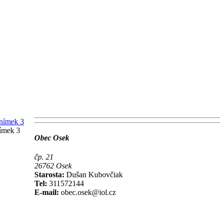
ímek 3
Obec Osek
čp. 21
26762 Osek
Starosta:
Dušan Kubovčiak
Tel:
311572144
E-mail:
obec.osek@iol.cz