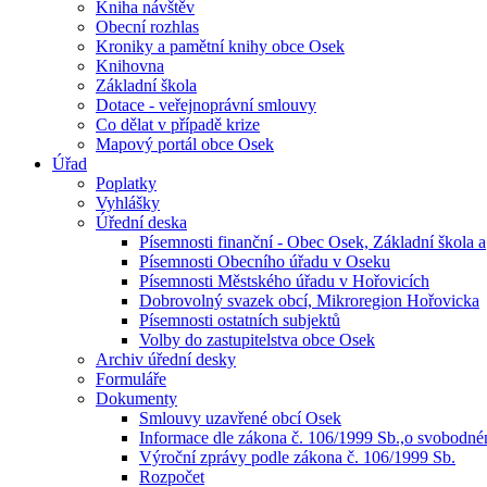
Kniha návštěv
Obecní rozhlas
Kroniky a pamětní knihy obce Osek
Knihovna
Základní škola
Dotace - veřejnoprávní smlouvy
Co dělat v případě krize
Mapový portál obce Osek
Úřad
Poplatky
Vyhlášky
Úřední deska
Písemnosti finanční - Obec Osek, Základní škola a
Písemnosti Obecního úřadu v Oseku
Písemnosti Městského úřadu v Hořovicích
Dobrovolný svazek obcí, Mikroregion Hořovicka
Písemnosti ostatních subjektů
Volby do zastupitelstva obce Osek
Archiv úřední desky
Formuláře
Dokumenty
Smlouvy uzavřené obcí Osek
Informace dle zákona č. 106/1999 Sb.,o svobodn
Výroční zprávy podle zákona č. 106/1999 Sb.
Rozpočet