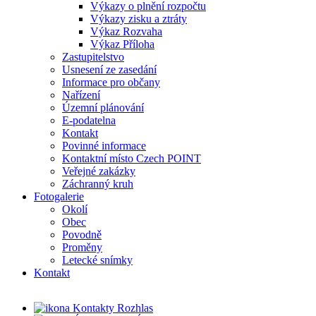
Výkazy o plnění rozpočtu
Výkazy zisku a ztráty
Výkaz Rozvaha
Výkaz Příloha
Zastupitelstvo
Usnesení ze zasedání
Informace pro občany
Nařízení
Územní plánování
E-podatelna
Kontakt
Povinné informace
Kontaktní místo Czech POINT
Veřejné zakázky
Záchranný kruh
Fotogalerie
Okolí
Obec
Povodně
Proměny
Letecké snímky
Kontakt
Rozhlas