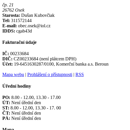
čp. 21
26762 Osek
Starosta:
Dušan Kubovčiak
Tel:
311572144
E-mail:
obec.osek@iol.cz
IDDS:
cgab43d
Fakturační údaje
IČ:
00233684
DIČ:
CZ00233684 (není plátcem DPH)
Účet:
19-6451630287/0100, Komerční banka a.s. Beroun
Mapa webu
|
Prohlášení o přístupnosti
|
RSS
Úřední hodiny
PO:
8.00 - 12.00, 13.30 - 17.00
ÚT:
Není úřední den
ST:
8.00 - 12.00, 13.30 - 17. 00
ČT:
Není úřední den
PÁ:
Není úřední den
Mapa