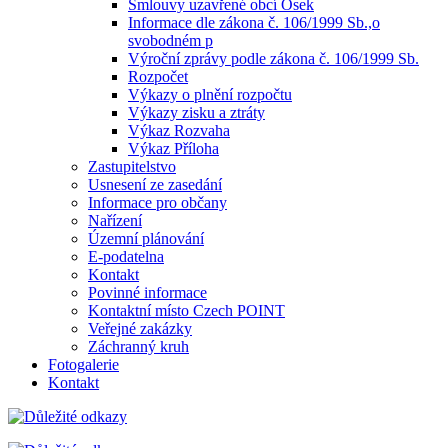
Smlouvy uzavřené obcí Osek
Informace dle zákona č. 106/1999 Sb.,o
svobodném p
Výroční zprávy podle zákona č. 106/1999 Sb.
Rozpočet
Výkazy o plnění rozpočtu
Výkazy zisku a ztráty
Výkaz Rozvaha
Výkaz Příloha
Zastupitelstvo
Usnesení ze zasedání
Informace pro občany
Nařízení
Územní plánování
E-podatelna
Kontakt
Povinné informace
Kontaktní místo Czech POINT
Veřejné zakázky
Záchranný kruh
Fotogalerie
Kontakt