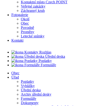
Kontaktní místo Czech POINT
Veřejné zakázky
Záchranný kruh
Fotogalerie
Okolí
Obec
Povodně
Proměny
Letecké snímky
Kontakt
Rozhlas
Úřední deska
Poplatky
Formuláře
Obec
Úřad
Poplatky
Vyhlášky
Úřední deska
Archiv úřední desky
Formuláře
Dokumenty