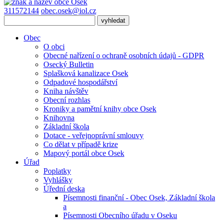
311572144
obec.osek@iol.cz
Obec
O obci
Obecné nařízení o ochraně osobních údajů - GDPR
Osecký Bulletin
Splašková kanalizace Osek
Odpadové hospodářství
Kniha návštěv
Obecní rozhlas
Kroniky a pamětní knihy obce Osek
Knihovna
Základní škola
Dotace - veřejnoprávní smlouvy
Co dělat v případě krize
Mapový portál obce Osek
Úřad
Poplatky
Vyhlášky
Úřední deska
Písemnosti finanční - Obec Osek, Základní škola
a
Písemnosti Obecního úřadu v Oseku