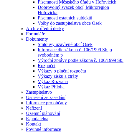
Písemnosti Městského úřadu v Hořovicích
Dobrovolný svazek obcí, Mikroregion
Hořovicka
Písemnosti ostatních subjektů
Volby do zastupitelstva obce Osek
Archiv úřední desky
Formuláře
Dokumenty
Smlouvy uzavřené obcí Osek
Informace dle zákona č. 106/1999 Sb.,o
svobodném p
Výroční zprávy podle zákona č. 106/1999 Sb.
Rozpočet
Výkazy o plnění rozpočtu
Výkazy zisku a ztráty
Výkaz Rozvaha
Výkaz Příloha
Zastupitelstvo
Usnesení ze zasedání
Informace pro občany
Nařízení
Územní plánování
E-podatelna
Kontakt
Povinné informace