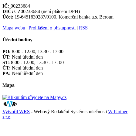
IČ:
00233684
DIČ:
CZ00233684 (není plátcem DPH)
Účet:
19-6451630287/0100, Komerční banka a.s. Beroun
Mapa webu
|
Prohlášení o přístupnosti
|
RSS
Úřední hodiny
PO:
8.00 - 12.00, 13.30 - 17.00
ÚT:
Není úřední den
ST:
8.00 - 12.00, 13.30 - 17. 00
ČT:
Není úřední den
PÁ:
Není úřední den
Mapa
Vytvořil WRS
- Webový Redakční Systém společnosti
W Partner
s.r.o.