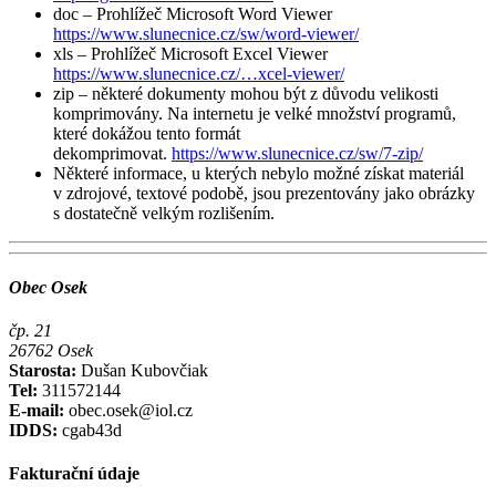
doc – Prohlížeč Microsoft Word Viewer
https://www.slunecnice.cz/sw/word-viewer/
xls – Prohlížeč Microsoft Excel Viewer
https://www.slunecnice.cz/…xcel-viewer/
zip – některé dokumenty mohou být z důvodu velikosti
komprimovány. Na internetu je velké množství programů,
které dokážou tento formát
dekomprimovat.
https://www.slunecnice.cz/sw/7-zip/
Některé informace, u kterých nebylo možné získat materiál
v zdrojové, textové podobě, jsou prezentovány jako obrázky
s dostatečně velkým rozlišením.
Obec Osek
čp. 21
26762 Osek
Starosta:
Dušan Kubovčiak
Tel:
311572144
E-mail:
obec.osek@iol.cz
IDDS:
cgab43d
Fakturační údaje