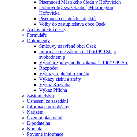
Písemnosti Městského úřadu v Hořovicích
Dobrovolný svazek obcí, Mikroregion
Hořovicka
Písemnosti ostatních subjektů
Volby do zastupitelstva obce Osek
Archiv úřední desky
Formuláře
Dokumenty
Smlouvy uzavřené obcí Osek
Informace dle zákona č. 106/1999 Sb.,o
svobodném p
Výroční zprávy podle zákona č. 106/1999 Sb.
Rozpočet
Výkazy o plnění rozpočtu
Výkazy zisku a ztráty
Výkaz Rozvaha
Výkaz Příloha
Zastupitelstvo
Usnesení ze zasedání
Informace pro občany
Nařízení
Územní plánování
E-podatelna
Kontakt
Povinné informace