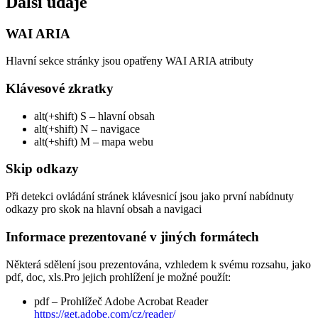
Další údaje
WAI ARIA
Hlavní sekce stránky jsou opatřeny WAI ARIA atributy
Klávesové zkratky
alt(+shift) S – hlavní obsah
alt(+shift) N – navigace
alt(+shift) M – mapa webu
Skip odkazy
Při detekci ovládání stránek klávesnicí jsou jako první nabídnuty
odkazy pro skok na hlavní obsah a navigaci
Informace prezentované v jiných formátech
Některá sdělení jsou prezentována, vzhledem k svému rozsahu, jako
pdf, doc, xls.Pro jejich prohlížení je možné použít:
pdf – Prohlížeč Adobe Acrobat Reader
https://get.adobe.com/cz/reader/