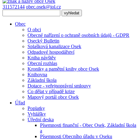
311572144
obec.osek@iol.cz
Obec
O obci
Obecné nařízení o ochraně osobních údajů - GDPR
Osecký Bulletin
Splašková kanalizace Osek
Odpadové hospodářství
Kniha návštěv
Obecní rozhlas
Kroniky a pamětní knihy obce Osek
Knihovna
Základní škola
Dotace - veřejnoprávní smlouvy
Co dělat v případě krize
Mapový portál obce Osek
Úřad
Poplatky
Vyhlášky
Úřední deska
Písemnosti finanční - Obec Osek, Základní škola
a
Písemnosti Obecního úřadu v Oseku