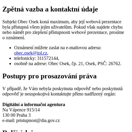
Zpětná vazba a kontaktní údaje
Subjekt Obec Osek koná maximum, aby její webová prezentace
byla přístupná všem jejím uživatelům. Pokud však najdete chybu
nebo námět pro zlepšení přístupnosti webové prezentace, prosíme
o oznámení.
Oznámení můžete zaslat na e-mailovou adresu:
obec.osek@
iol.cz
,
telefonicky: 311572144,
osobně na adrese: Obec Osek, čp. 21, Osek, PSČ: 26762.
Postupy pro prosazování práva
V případě, že Vám nebyla poskytnuta odpověď nebo poskytnutá
odpověď je neuspokojivá kontaktujte přímo nadřízený orgán:
Digitální a informační agentura
Na Vápence 915/14
130 00 Praha 3
e-mail: pristupnost@dia.gov.cz