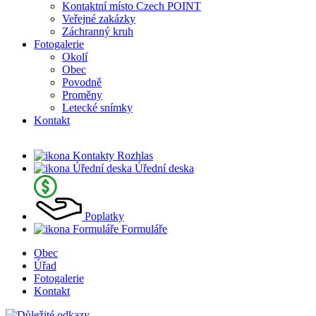
Kontaktní místo Czech POINT
Veřejné zakázky
Záchranný kruh
Fotogalerie
Okolí
Obec
Povodně
Proměny
Letecké snímky
Kontakt
Rozhlas
Úřední deska
Poplatky
Formuláře
Obec
Úřad
Fotogalerie
Kontakt