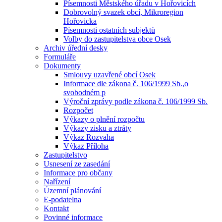
Písemnosti Městského úřadu v Hořovicích
Dobrovolný svazek obcí, Mikroregion
Hořovicka
Písemnosti ostatních subjektů
Volby do zastupitelstva obce Osek
Archiv úřední desky
Formuláře
Dokumenty
Smlouvy uzavřené obcí Osek
Informace dle zákona č. 106/1999 Sb.,o
svobodném p
Výroční zprávy podle zákona č. 106/1999 Sb.
Rozpočet
Výkazy o plnění rozpočtu
Výkazy zisku a ztráty
Výkaz Rozvaha
Výkaz Příloha
Zastupitelstvo
Usnesení ze zasedání
Informace pro občany
Nařízení
Územní plánování
E-podatelna
Kontakt
Povinné informace