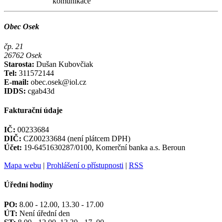
komunikace
Obec Osek
čp. 21
26762 Osek
Starosta:
Dušan Kubovčiak
Tel:
311572144
E-mail:
obec.osek@iol.cz
IDDS:
cgab43d
Fakturační údaje
IČ:
00233684
DIČ:
CZ00233684 (není plátcem DPH)
Účet:
19-6451630287/0100, Komerční banka a.s. Beroun
Mapa webu
|
Prohlášení o přístupnosti
|
RSS
Úřední hodiny
PO:
8.00 - 12.00, 13.30 - 17.00
ÚT:
Není úřední den