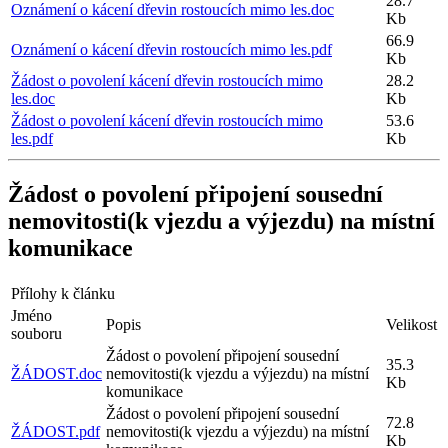
28.7
Oznámení o kácení dřevin rostoucích mimo les.doc
Kb
66.9
Oznámení o kácení dřevin rostoucích mimo les.pdf
Kb
Žádost o povolení kácení dřevin rostoucích mimo
28.2
les.doc
Kb
Žádost o povolení kácení dřevin rostoucích mimo
53.6
les.pdf
Kb
Žádost o povolení připojení sousední
nemovitosti(k vjezdu a výjezdu) na místní
komunikace
Přílohy k článku
Jméno
Popis
Velikost
souboru
Žádost o povolení připojení sousední
35.3
ŽÁDOST.doc
nemovitosti(k vjezdu a výjezdu) na místní
Kb
komunikace
Žádost o povolení připojení sousední
72.8
ŽÁDOST.pdf
nemovitosti(k vjezdu a výjezdu) na místní
Kb