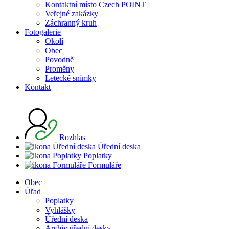
Kontaktní místo Czech POINT
Veřejné zakázky
Záchranný kruh
Fotogalerie
Okolí
Obec
Povodně
Proměny
Letecké snímky
Kontakt
Rozhlas
Úřední deska
Poplatky
Formuláře
Obec
Úřad
Poplatky
Vyhlášky
Úřední deska
Archiv úřední desky