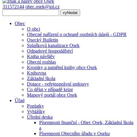
311572144
obec.osek@iol.cz
Obec
O obci
Obecné nařízení o ochraně osobních údajů - GDPR
Osecký Bulletin
Splašková kanalizace Osek
Odpadové hospodářství
Kniha návštěv
Obecní rozhlas
Kroniky a pamětní knihy obce Osek
Knihovna
Základní škola
Dotace - veřejnoprávní smlouvy
Co dělat v případě krize
Mapový portál obce Osek
Úřad
Poplatky
Vyhlášky
Úřední deska
Písemnosti finanční - Obec Osek, Základní škola
a
Písemnosti Obecního úřadu v Oseku