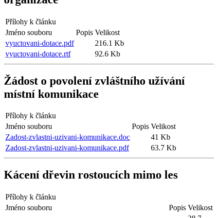
Přílohy k článku
Jméno souboru
Popis
Velikost
vyuctovani-dotace.pdf
216.1 Kb
vyuctovani-dotace.rtf
92.6 Kb
Žádost o povolení zvláštního užívání
místní komunikace
Přílohy k článku
Jméno souboru
Popis
Velikost
Zadost-zvlastni-uzivani-komunikace.doc
41 Kb
Zadost-zvlastni-uzivani-komunikace.pdf
63.7 Kb
Kácení dřevin rostoucích mimo les
Přílohy k článku
Jméno souboru
Popis
Velikost