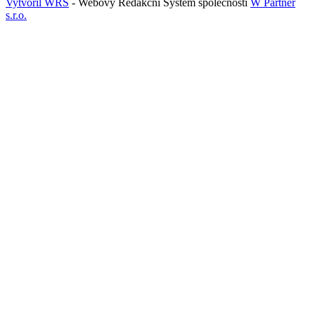
Vytvořil WRS
- Webový Redakční Systém společnosti
W Partner
s.r.o.