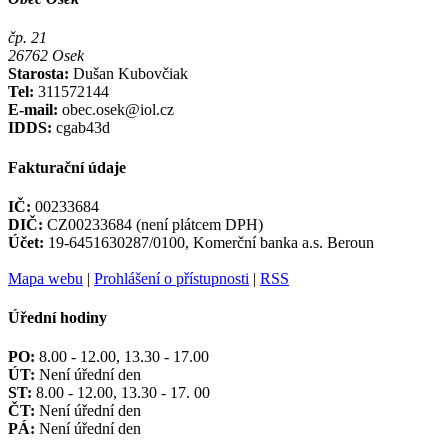
čp. 21
26762 Osek
Starosta:
Dušan Kubovčiak
Tel:
311572144
E-mail:
obec.osek@iol.cz
IDDS:
cgab43d
Fakturační údaje
IČ:
00233684
DIČ:
CZ00233684 (není plátcem DPH)
Účet:
19-6451630287/0100, Komerční banka a.s. Beroun
Mapa webu
|
Prohlášení o přístupnosti
|
RSS
Úřední hodiny
PO:
8.00 - 12.00, 13.30 - 17.00
ÚT:
Není úřední den
ST:
8.00 - 12.00, 13.30 - 17. 00
ČT:
Není úřední den
PÁ:
Není úřední den