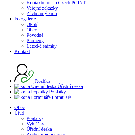
Kontaktní místo Czech POINT
Veřejné zakázky
Záchranný kruh
Fotogalerie
Okolí
Obec
Povodně
Proměny
Letecké snímky
Kontakt
Rozhlas
Úřední deska
Poplatky
Formuláře
Obec
Úřad
Poplatky
Vyhlášky
Úřední deska
Archiv úřední desky