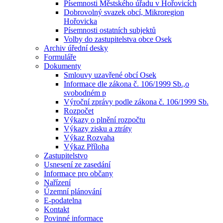
Písemnosti Městského úřadu v Hořovicích
Dobrovolný svazek obcí, Mikroregion
Hořovicka
Písemnosti ostatních subjektů
Volby do zastupitelstva obce Osek
Archiv úřední desky
Formuláře
Dokumenty
Smlouvy uzavřené obcí Osek
Informace dle zákona č. 106/1999 Sb.,o
svobodném p
Výroční zprávy podle zákona č. 106/1999 Sb.
Rozpočet
Výkazy o plnění rozpočtu
Výkazy zisku a ztráty
Výkaz Rozvaha
Výkaz Příloha
Zastupitelstvo
Usnesení ze zasedání
Informace pro občany
Nařízení
Územní plánování
E-podatelna
Kontakt
Povinné informace