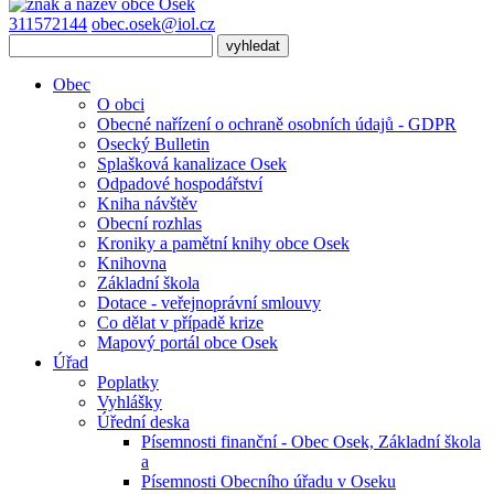
311572144
obec.osek@iol.cz
Obec
O obci
Obecné nařízení o ochraně osobních údajů - GDPR
Osecký Bulletin
Splašková kanalizace Osek
Odpadové hospodářství
Kniha návštěv
Obecní rozhlas
Kroniky a pamětní knihy obce Osek
Knihovna
Základní škola
Dotace - veřejnoprávní smlouvy
Co dělat v případě krize
Mapový portál obce Osek
Úřad
Poplatky
Vyhlášky
Úřední deska
Písemnosti finanční - Obec Osek, Základní škola
a
Písemnosti Obecního úřadu v Oseku