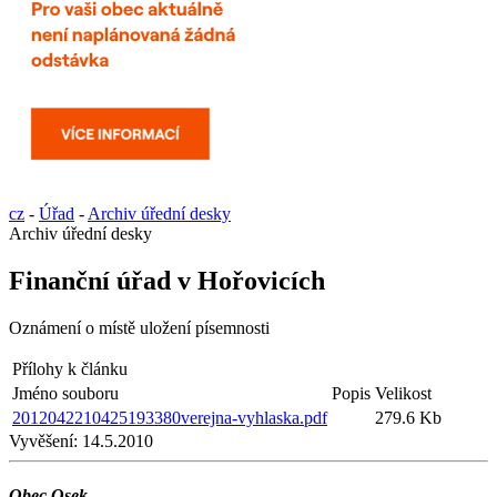
cz
-
Úřad
-
Archiv úřední desky
Archiv úřední desky
Finanční úřad v Hořovicích
Oznámení o místě uložení písemnosti
Přílohy k článku
Jméno souboru
Popis
Velikost
2012042210425193380verejna-vyhlaska.pdf
279.6 Kb
Vyvěšení:
14.5.2010
Obec Osek