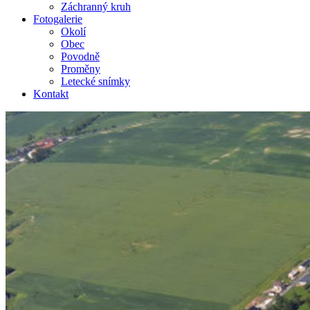
Záchranný kruh
Fotogalerie
Okolí
Obec
Povodně
Proměny
Letecké snímky
Kontakt