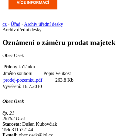
cz
-
Úřad
-
Archiv úřední desky
Archiv úřední desky
Oznámení o záměru prodat majetek
Obec Osek
Přílohy k článku
Jméno souboru
Popis
Velikost
prodej-pozemku.pdf
263.8 Kb
Vyvěšení:
16.7.2010
Obec Osek
čp. 21
26762 Osek
Starosta:
Dušan Kubovčiak
Tel:
311572144
E-mail:
obec.osek@iol.cz