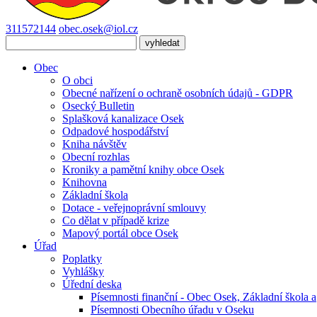
311572144
obec.osek@iol.cz
Obec
O obci
Obecné nařízení o ochraně osobních údajů - GDPR
Osecký Bulletin
Splašková kanalizace Osek
Odpadové hospodářství
Kniha návštěv
Obecní rozhlas
Kroniky a pamětní knihy obce Osek
Knihovna
Základní škola
Dotace - veřejnoprávní smlouvy
Co dělat v případě krize
Mapový portál obce Osek
Úřad
Poplatky
Vyhlášky
Úřední deska
Písemnosti finanční - Obec Osek, Základní škola a
Písemnosti Obecního úřadu v Oseku