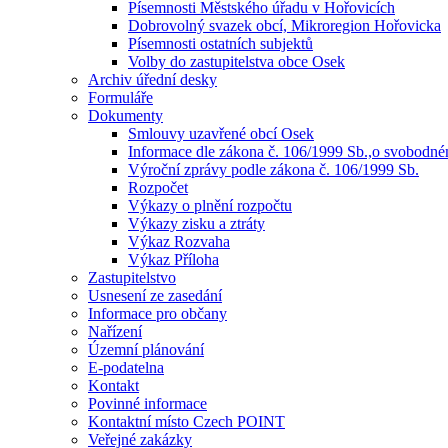
Písemnosti Městského úřadu v Hořovicích
Dobrovolný svazek obcí, Mikroregion Hořovicka
Písemnosti ostatních subjektů
Volby do zastupitelstva obce Osek
Archiv úřední desky
Formuláře
Dokumenty
Smlouvy uzavřené obcí Osek
Informace dle zákona č. 106/1999 Sb.,o svobodn
Výroční zprávy podle zákona č. 106/1999 Sb.
Rozpočet
Výkazy o plnění rozpočtu
Výkazy zisku a ztráty
Výkaz Rozvaha
Výkaz Příloha
Zastupitelstvo
Usnesení ze zasedání
Informace pro občany
Nařízení
Územní plánování
E-podatelna
Kontakt
Povinné informace
Kontaktní místo Czech POINT
Veřejné zakázky