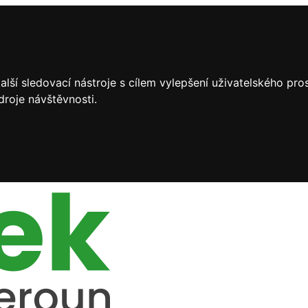
lší sledovací nástroje s cílem vylepšení uživatelského pr
droje návštěvnosti.