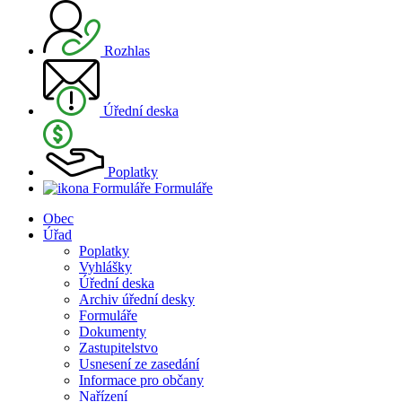
Rozhlas
Úřední deska
Poplatky
Formuláře
Obec
Úřad
Poplatky
Vyhlášky
Úřední deska
Archiv úřední desky
Formuláře
Dokumenty
Zastupitelstvo
Usnesení ze zasedání
Informace pro občany
Nařízení