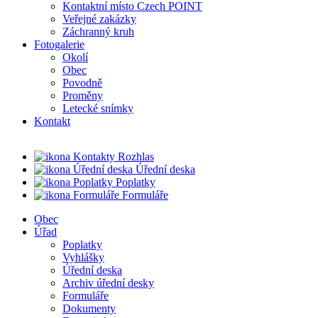
Kontaktní místo Czech POINT
Veřejné zakázky
Záchranný kruh
Fotogalerie
Okolí
Obec
Povodně
Proměny
Letecké snímky
Kontakt
Rozhlas
Úřední deska
Poplatky
Formuláře
Obec
Úřad
Poplatky
Vyhlášky
Úřední deska
Archiv úřední desky
Formuláře
Dokumenty