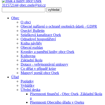
311572144
obec.osek@iol.cz
Obec
O obci
Obecné nařízení o ochraně osobních údajů - GDPR
Osecký Bulletin
Splašková kanalizace Osek
Odpadové hospodářství
Kniha návštěv
Obecní rozhlas
Kroniky a pamětní knihy obce Osek
Knihovna
Základní škola
Dotace - veřejnoprávní smlouvy
Co dělat v případě krize
Mapový portál obce Osek
Úřad
Poplatky
Vyhlášky
Úřední deska
Písemnosti finanční - Obec Osek, Základní škola
a
Písemnosti Obecního úřadu v Oseku