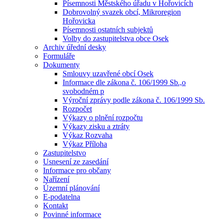
Písemnosti Městského úřadu v Hořovicích
Dobrovolný svazek obcí, Mikroregion
Hořovicka
Písemnosti ostatních subjektů
Volby do zastupitelstva obce Osek
Archiv úřední desky
Formuláře
Dokumenty
Smlouvy uzavřené obcí Osek
Informace dle zákona č. 106/1999 Sb.,o
svobodném p
Výroční zprávy podle zákona č. 106/1999 Sb.
Rozpočet
Výkazy o plnění rozpočtu
Výkazy zisku a ztráty
Výkaz Rozvaha
Výkaz Příloha
Zastupitelstvo
Usnesení ze zasedání
Informace pro občany
Nařízení
Územní plánování
E-podatelna
Kontakt
Povinné informace