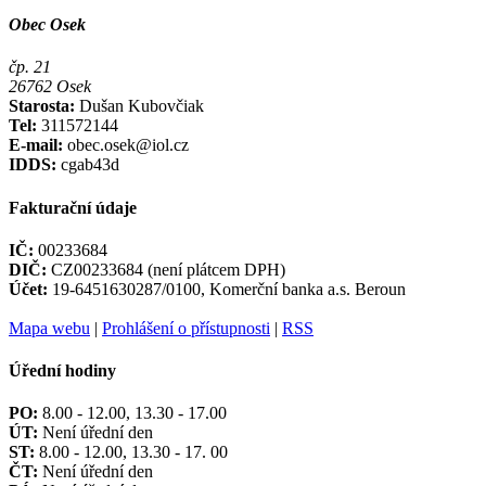
Obec Osek
čp. 21
26762 Osek
Starosta:
Dušan Kubovčiak
Tel:
311572144
E-mail:
obec.osek@iol.cz
IDDS:
cgab43d
Fakturační údaje
IČ:
00233684
DIČ:
CZ00233684 (není plátcem DPH)
Účet:
19-6451630287/0100, Komerční banka a.s. Beroun
Mapa webu
|
Prohlášení o přístupnosti
|
RSS
Úřední hodiny
PO:
8.00 - 12.00, 13.30 - 17.00
ÚT:
Není úřední den
ST:
8.00 - 12.00, 13.30 - 17. 00
ČT:
Není úřední den