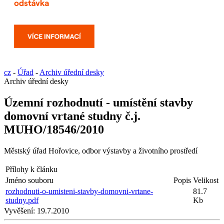
cz
-
Úřad
-
Archiv úřední desky
Archiv úřední desky
Územní rozhodnutí - umístění stavby
domovní vrtané studny č.j.
MUHO/18546/2010
Městský úřad Hořovice, odbor výstavby a životního prostředí
Přílohy k článku
Jméno souboru
Popis
Velikost
rozhodnuti-o-umisteni-stavby-domovni-vrtane-
81.7
studny.pdf
Kb
Vyvěšení:
19.7.2010