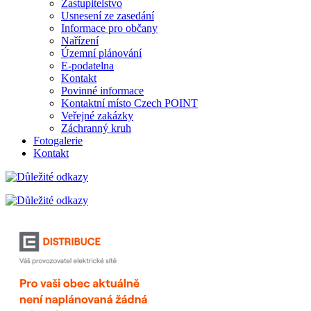
Zastupitelstvo
Usnesení ze zasedání
Informace pro občany
Nařízení
Územní plánování
E-podatelna
Kontakt
Povinné informace
Kontaktní místo Czech POINT
Veřejné zakázky
Záchranný kruh
Fotogalerie
Kontakt