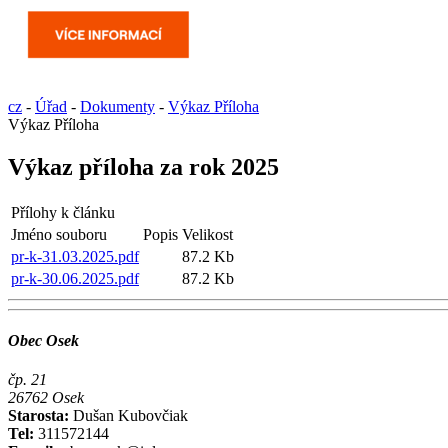
cz
-
Úřad
-
Dokumenty
-
Výkaz Příloha
Výkaz Příloha
Výkaz příloha za rok 2025
Přílohy k článku
Jméno souboru
Popis
Velikost
pr-k-31.03.2025.pdf
87.2 Kb
pr-k-30.06.2025.pdf
87.2 Kb
Obec Osek
čp. 21
26762 Osek
Starosta:
Dušan Kubovčiak
Tel:
311572144