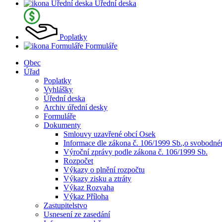
Úřední deska
Poplatky
Formuláře
Obec
Úřad
Poplatky
Vyhlášky
Úřední deska
Archiv úřední desky
Formuláře
Dokumenty
Smlouvy uzavřené obcí Osek
Informace dle zákona č. 106/1999 Sb.,o svobodn
Výroční zprávy podle zákona č. 106/1999 Sb.
Rozpočet
Výkazy o plnění rozpočtu
Výkazy zisku a ztráty
Výkaz Rozvaha
Výkaz Příloha
Zastupitelstvo
Usnesení ze zasedání