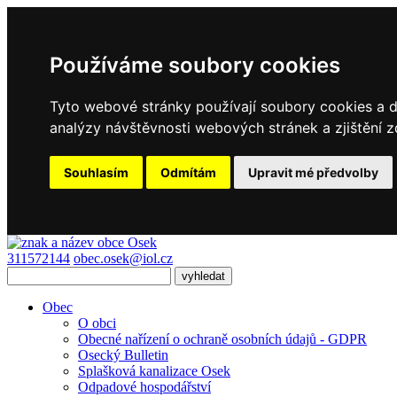
Používáme soubory cookies
Tyto webové stránky používají soubory cookies a da
analýzy návštěvnosti webových stránek a zjištění z
Souhlasím
Odmítám
Upravit mé předvolby
311572144
obec.osek@iol.cz
Obec
O obci
Obecné nařízení o ochraně osobních údajů - GDPR
Osecký Bulletin
Splašková kanalizace Osek
Odpadové hospodářství