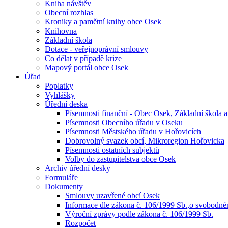
Kniha návštěv
Obecní rozhlas
Kroniky a pamětní knihy obce Osek
Knihovna
Základní škola
Dotace - veřejnoprávní smlouvy
Co dělat v případě krize
Mapový portál obce Osek
Úřad
Poplatky
Vyhlášky
Úřední deska
Písemnosti finanční - Obec Osek, Základní škola a
Písemnosti Obecního úřadu v Oseku
Písemnosti Městského úřadu v Hořovicích
Dobrovolný svazek obcí, Mikroregion Hořovicka
Písemnosti ostatních subjektů
Volby do zastupitelstva obce Osek
Archiv úřední desky
Formuláře
Dokumenty
Smlouvy uzavřené obcí Osek
Informace dle zákona č. 106/1999 Sb.,o svobodn
Výroční zprávy podle zákona č. 106/1999 Sb.
Rozpočet