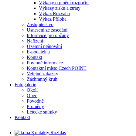
Výkazy o plnění rozpočtu
Výkazy zisku a ztráty
Výkaz Rozvaha
Výkaz Příloha
Zastupitelstvo
Usnesení ze zasedání
Informace pro občany
Nařízení
Územní plánování
E-podatelna
Kontakt
Povinné informace
Kontaktní místo Czech POINT
Veřejné zakázky
Záchranný kruh
Fotogalerie
Okolí
Obec
Povodně
Proměny
Letecké snímky
Kontakt
Rozhlas