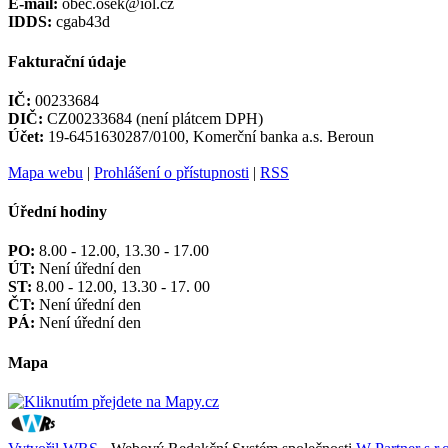
E-mail:
obec.osek@iol.cz
IDDS:
cgab43d
Fakturační údaje
IČ:
00233684
DIČ:
CZ00233684 (není plátcem DPH)
Účet:
19-6451630287/0100, Komerční banka a.s. Beroun
Mapa webu
|
Prohlášení o přístupnosti
|
RSS
Úřední hodiny
PO:
8.00 - 12.00, 13.30 - 17.00
ÚT:
Není úřední den
ST:
8.00 - 12.00, 13.30 - 17. 00
ČT:
Není úřední den
PÁ:
Není úřední den
Mapa