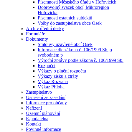
Písemnosti Městského úřadu v Hořovicích
Dobrovolný svazek obcí, Mikroregion
Hořovicka
Písemnosti ostatních subjektů
Volby do zastupitelstva obce Osek
Archiv úřední desky
Formuláře
Dokumenty
Smlouvy uzavřené obcí Osek
Informace dle zákona č. 106/1999 Sb.,o
svobodném p
Výroční zprávy podle zákona č. 106/1999 Sb.
Rozpočet
Výkazy o plnění rozpočtu
Výkazy zisku a ztráty
Výkaz Rozvaha
Výkaz Příloha
Zastupitelstvo
Usnesení ze zasedání
Informace pro občany
Nařízení
Územní plánování
E-podatelna
Kontakt
Povinné informace