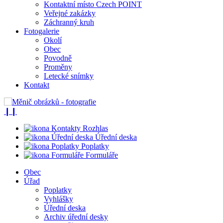
Kontaktní místo Czech POINT
Veřejné zakázky
Záchranný kruh
Fotogalerie
Okolí
Obec
Povodně
Proměny
Letecké snímky
Kontakt
❙❙
Rozhlas
Úřední deska
Poplatky
Formuláře
Obec
Úřad
Poplatky
Vyhlášky
Úřední deska
Archiv úřední desky