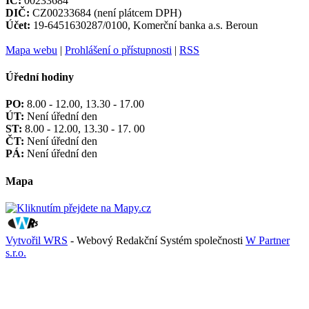
IČ:
00233684
DIČ:
CZ00233684 (není plátcem DPH)
Účet:
19-6451630287/0100, Komerční banka a.s. Beroun
Mapa webu
|
Prohlášení o přístupnosti
|
RSS
Úřední hodiny
PO:
8.00 - 12.00, 13.30 - 17.00
ÚT:
Není úřední den
ST:
8.00 - 12.00, 13.30 - 17. 00
ČT:
Není úřední den
PÁ:
Není úřední den
Mapa
Vytvořil WRS
- Webový Redakční Systém společnosti
W Partner
s.r.o.