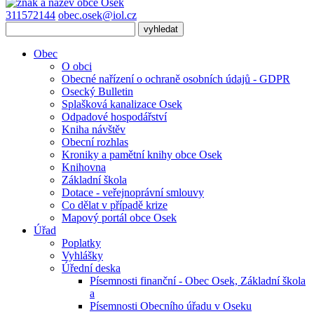
311572144
obec.osek@iol.cz
Obec
O obci
Obecné nařízení o ochraně osobních údajů - GDPR
Osecký Bulletin
Splašková kanalizace Osek
Odpadové hospodářství
Kniha návštěv
Obecní rozhlas
Kroniky a pamětní knihy obce Osek
Knihovna
Základní škola
Dotace - veřejnoprávní smlouvy
Co dělat v případě krize
Mapový portál obce Osek
Úřad
Poplatky
Vyhlášky
Úřední deska
Písemnosti finanční - Obec Osek, Základní škola
a
Písemnosti Obecního úřadu v Oseku