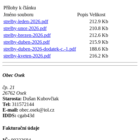
Přílohy k článku
Jméno souboru
Popis
Velikost
strelby-leden-2026.pdf
212.9 Kb
strelby-unor-2026.pdf
210.8 Kb
strelby-brezen-2026.pdf
212.6 Kb
strelby-duben-2026.pdf
215.9 Kb
strelby-duben-2026-dodatek-c.-1.pdf
188.6 Kb
strelby-kveten-2026.pdf
216.2 Kb
Obec Osek
čp. 21
26762 Osek
Starosta:
Dušan Kubovčiak
Tel:
311572144
E-mail:
obec.osek@iol.cz
IDDS:
cgab43d
Fakturační údaje