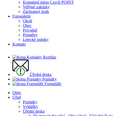
Kontaktní místo Czech POINT
Veřejné zakázky
Záchranný kruh
Fotogalerie
Okolí
Obec
Povodně
Proměny
Letecké snímky
Kontakt
Rozhlas
Úřední deska
Poplatky
Formuláře
Obec
Úřad
Poplatky
Vyhlášky
Úřední deska
Písemnosti finanční - Obec Osek, Základní škola