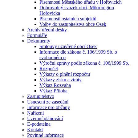
Písemnosti Městského úřadu v Hořovicích
Dobrovolný svazek obcí, Mikroregion
Hořovicka
Písemnosti ostatních subjektů
Volby do zastupitelstva obce Osek
Archiv úřední desky
Formuláře
Dokumenty
Smlouvy uzavřené obcí Osek
Informace dle zákona č. 106/1999 Sb.,o
svobodném p
Výroční zprávy podle zákona č. 106/1999 Sb.
Rozpočet
Výkazy o plnění rozpočtu
Výkazy zisku a ztráty
Výkaz Rozvaha
Výkaz Příloha
Zastupitelstvo
Usnesení ze zasedání
Informace pro občany
Nařízení
Územní plánování
E-podatelna
Kontakt
Povinné informace