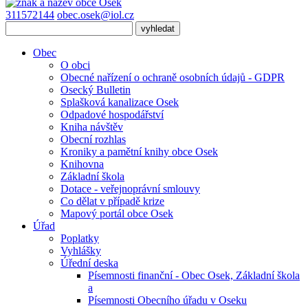
311572144
obec.osek@iol.cz
Obec
O obci
Obecné nařízení o ochraně osobních údajů - GDPR
Osecký Bulletin
Splašková kanalizace Osek
Odpadové hospodářství
Kniha návštěv
Obecní rozhlas
Kroniky a pamětní knihy obce Osek
Knihovna
Základní škola
Dotace - veřejnoprávní smlouvy
Co dělat v případě krize
Mapový portál obce Osek
Úřad
Poplatky
Vyhlášky
Úřední deska
Písemnosti finanční - Obec Osek, Základní škola
a
Písemnosti Obecního úřadu v Oseku