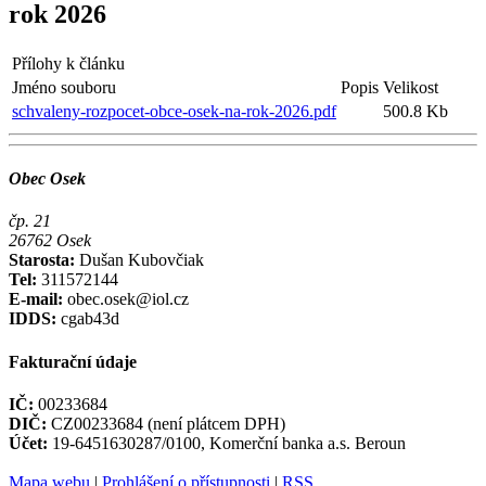
rok 2026
Přílohy k článku
Jméno souboru
Popis
Velikost
schvaleny-rozpocet-obce-osek-na-rok-2026.pdf
500.8 Kb
Obec Osek
čp. 21
26762 Osek
Starosta:
Dušan Kubovčiak
Tel:
311572144
E-mail:
obec.osek@iol.cz
IDDS:
cgab43d
Fakturační údaje
IČ:
00233684
DIČ:
CZ00233684 (není plátcem DPH)
Účet:
19-6451630287/0100, Komerční banka a.s. Beroun
Mapa webu
|
Prohlášení o přístupnosti
|
RSS