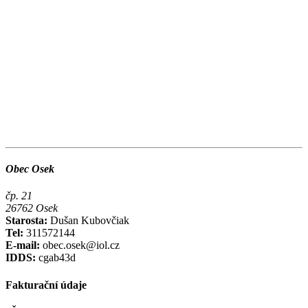
Obec Osek
čp. 21
26762 Osek
Starosta:
Dušan Kubovčiak
Tel:
311572144
E-mail:
obec.osek@iol.cz
IDDS:
cgab43d
Fakturační údaje