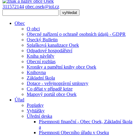
311572144
obec.osek@iol.cz
Obec
O obci
Obecné nařízení o ochraně osobních údajů - GDPR
Osecký Bulletin
Splašková kanalizace Osek
Odpadové hospodářství
Kniha návštěv
Obecní rozhlas
Kroniky a pamětní knihy obce Osek
Knihovna
Základní škola
Dotace - veřejnoprávní smlouvy
Co dělat v případě krize
Mapový portál obce Osek
Úřad
Poplatky
Vyhlášky
Úřední deska
Písemnosti finanční - Obec Osek, Základní škola
a
Písemnosti Obecního úřadu v Oseku