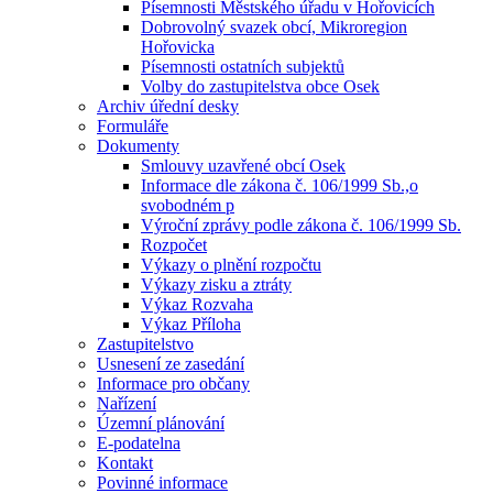
Písemnosti Městského úřadu v Hořovicích
Dobrovolný svazek obcí, Mikroregion
Hořovicka
Písemnosti ostatních subjektů
Volby do zastupitelstva obce Osek
Archiv úřední desky
Formuláře
Dokumenty
Smlouvy uzavřené obcí Osek
Informace dle zákona č. 106/1999 Sb.,o
svobodném p
Výroční zprávy podle zákona č. 106/1999 Sb.
Rozpočet
Výkazy o plnění rozpočtu
Výkazy zisku a ztráty
Výkaz Rozvaha
Výkaz Příloha
Zastupitelstvo
Usnesení ze zasedání
Informace pro občany
Nařízení
Územní plánování
E-podatelna
Kontakt
Povinné informace