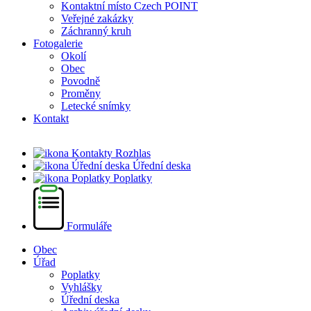
Kontaktní místo Czech POINT
Veřejné zakázky
Záchranný kruh
Fotogalerie
Okolí
Obec
Povodně
Proměny
Letecké snímky
Kontakt
Rozhlas
Úřední deska
Poplatky
Formuláře
Obec
Úřad
Poplatky
Vyhlášky
Úřední deska