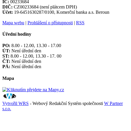
IČ:
00233684
DIČ:
CZ00233684 (není plátcem DPH)
Účet:
19-6451630287/0100, Komerční banka a.s. Beroun
Mapa webu
|
Prohlášení o přístupnosti
|
RSS
Úřední hodiny
PO:
8.00 - 12.00, 13.30 - 17.00
ÚT:
Není úřední den
ST:
8.00 - 12.00, 13.30 - 17. 00
ČT:
Není úřední den
PÁ:
Není úřední den
Mapa
Vytvořil WRS
- Webový Redakční Systém společnosti
W Partner
s.r.o.